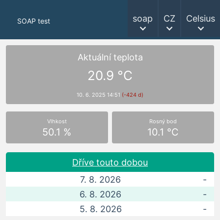
soap
CZ
Celsius
SOAP test
Aktuální teplota
20.9 °C
10. 6. 2025 14:51
(-424 d)
Vlhkost
Rosný bod
50.1 %
10.1 °C
Dříve touto dobou
7. 8. 2026
-
6. 8. 2026
-
5. 8. 2026
-