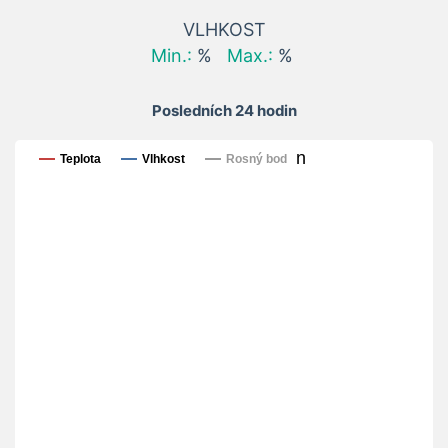
VLHKOST
Min.:
%
Max.:
%
Posledních 24 hodin
Posledních 24 hodin
Teplota
Vlhkost
Rosný bod