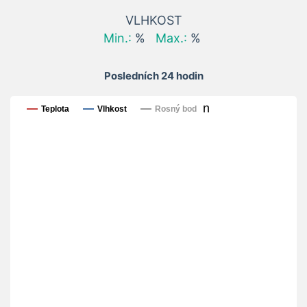
VLHKOST
Min.:
%
Max.:
%
Posledních 24 hodin
Posledních 24 hodin
Teplota
Vlhkost
Rosný bod