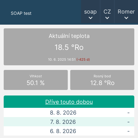
soap
CZ
Romer
SOAP test
Aktuální teplota
18.5 °Ro
10. 6. 2025 14:51
(-425 d)
Vlhkost
Rosný bod
50.1 %
12.8 °Ro
Dříve touto dobou
8. 8. 2026
-
7. 8. 2026
-
6. 8. 2026
-