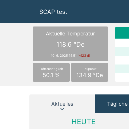
SOAP test
Aktuelle Temperatur
118.6 °De
10. 6. 2025 14:51
(-423 d)
Luftfeuchtigkeit
Taupunkt
50.1 %
134.9 °De
Aktuelles
Tägliche 
HEUTE