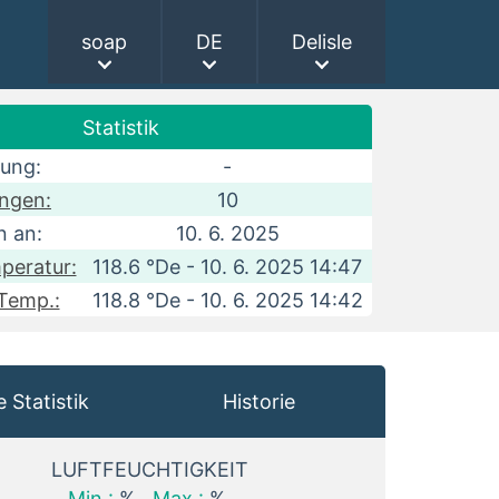
soap
DE
Delisle
Statistik
rung:
-
ngen:
10
 an:
10. 6. 2025
peratur:
118.6 °De - 10. 6. 2025 14:47
 Temp.:
118.8 °De - 10. 6. 2025 14:42
e Statistik
Historie
LUFTFEUCHTIGKEIT
Min.:
%
Max.:
%