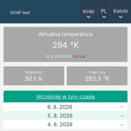
soap
PL
Kelvin
SOAP test
Aktualna temperatura
294 °K
10. 6. 2025 14:51
(-423 d)
Wilgotność
Punkt rosy
50.1 %
283.3 °K
Wcześniej w tym czasie
6. 8. 2026
-
5. 8. 2026
-
4. 8. 2026
-