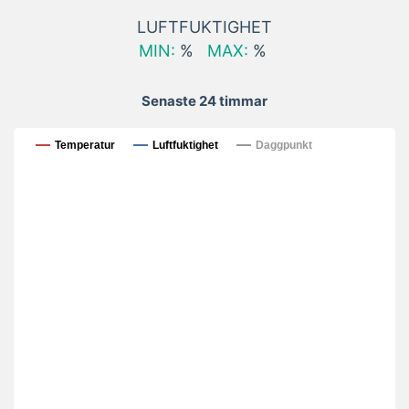
LUFTFUKTIGHET
MIN:
%
MAX:
%
Senaste 24 timmar
Senaste 24 timmar
Temperatur
Luftfuktighet
Daggpunkt