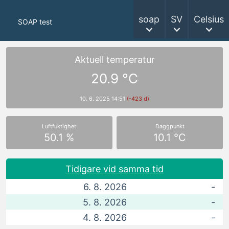
soap
SV
Celsius
SOAP test
Aktuell temperatur
20.9 °C
10. 6. 2025 14:51
(-423 d)
Luftfuktighet
Daggpunkt
50.1 %
10.1 °C
Tidigare vid samma tid
6. 8. 2026
-
5. 8. 2026
-
4. 8. 2026
-